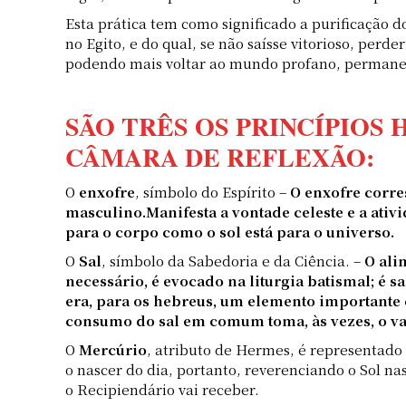
Esta prática tem como significado a purificação 
no Egito, e do qual, se não saísse vitorioso, perde
podendo mais voltar ao mundo profano, permane
SÃO TRÊS OS PRINCÍPIOS
CÂMARA DE REFLEXÃO:
O
enxofre
, símbolo do Espírito –
O enxofre corr
masculino.Manifesta a vontade celeste e a ativi
para o corpo como o sol está para o universo.
O
Sal
, símbolo da Sabedoria e da Ciência. –
O ali
necessário, é evocado na liturgia batismal; é s
era, para os hebreus, um elemento importante de
consumo do sal em comum toma, às vezes, o va
O
Mercúrio
, atributo de Hermes, é representado 
o nascer do dia, portanto, reverenciando o Sol n
o Recipiendário vai receber.