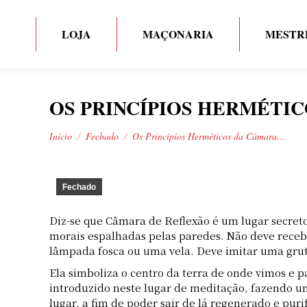
LOJA
MAÇONARIA
MESTR
OS PRINCÍPIOS HERMÉTI
Você está aqui:
Início
Fechado
Os Princípios Herméticos da Câmara…
Fechado
Diz-se que Câmara de Reflexão é um lugar secret
morais espalhadas pelas paredes. Não deve receb
lâmpada fosca ou uma vela. Deve imitar uma gru
Ela simboliza o centro da terra de onde vimos e pa
introduzido neste lugar de meditação, fazendo 
lugar, a fim de poder sair de lá regenerado e puri