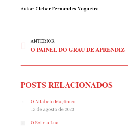
Autor:
Cleber Fernandes Nogueira
NAVEGAÇÃO
DE
ANTERIOR
O PAINEL DO GRAU DE APRENDIZ
Post
POST:
anterior:
POSTS RELACIONADOS
O Alfabeto Maçônico
13 de agosto de 2020
O Sol e a Lua