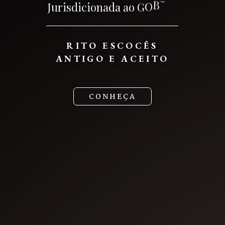
P
S
-
B
O
J
u
r
i
s
d
i
c
i
o
n
a
d
a
a
o
G
R
I
T
O
E
S
C
O
C
Ê
S
A
N
T
I
G
O
E
A
C
E
I
T
O
C
O
N
H
E
Ç
A