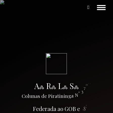
Search:
A
ஃ
R
ஃ
L
ஃ
S
ஃ
0
8
7
3
°
N
a
g
C
o
l
u
n
a
s
d
e
P
i
r
a
t
i
n
i
n
F
e
d
e
r
a
d
a
a
o
G
O
B
e