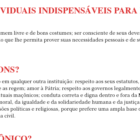
IVIDUAIS INDISPENSÁVEIS PAR
homem livre e de bons costumes; ser consciente de seus deve
do que lhe permita prover suas necessidades pessoais e de s
ONS?
o em qualquer outra instituição: respeito aos seus estatuto
 as regem; amor à Pátria; respeito aos governos legalmente
s rituais maçônicos; conduta correta e digna dentro e fora 
 moral, da igualdade e da solidariedade humana e da justiç
sões políticas e religiosas, porque prefere uma ampla base
 civil.
ÔNICO?