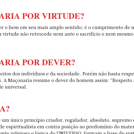
ARIA POR VIRTUDE?
zer o bem em seu mais amplo sentido; é o cumprimento de n
 a virtude não retrocede nem ante o sacrifício e nem mesm
ARIA POR DEVER?
reitos dos indivíduos e da sociedade. Porém não basta res
s. A Maçonaria resume o dever do homem assim: “Respeito a
e universal.
A?
de um único princípio criador, regulador, absoluto, supremo
piritualista em contra posição ao predomínio do material
nte religiosa e lógica do UNIVERSO, formam a base de suste