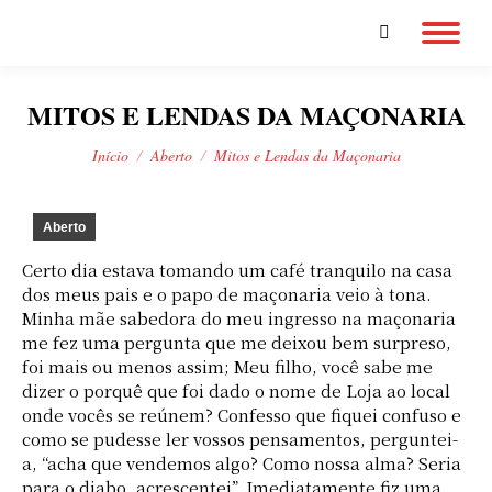
Search:
MITOS E LENDAS DA MAÇONARIA
Você está aqui:
Início
Aberto
Mitos e Lendas da Maçonaria
Aberto
Certo dia estava tomando um café tranquilo na casa
dos meus pais e o papo de maçonaria veio à tona.
Minha mãe sabedora do meu ingresso na maçonaria
me fez uma pergunta que me deixou bem surpreso,
foi mais ou menos assim; Meu filho, você sabe me
dizer o porquê que foi dado o nome de Loja ao local
onde vocês se reúnem? Confesso que fiquei confuso e
como se pudesse ler vossos pensamentos, perguntei-
a, “acha que vendemos algo? Como nossa alma? Seria
para o diabo, acrescentei”. Imediatamente fiz uma