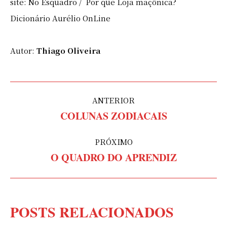
site: No Esquadro / Por que Loja maçônica?
Dicionário Aurélio OnLine
Autor:
Thiago Oliveira
NAVEGAÇÃO
ANTERIOR
DE
COLUNAS ZODIACAIS
Post
anterior:
POST:
PRÓXIMO
O QUADRO DO APRENDIZ
Próximo
post:
POSTS RELACIONADOS